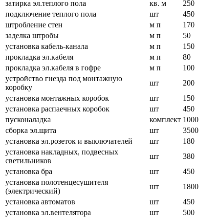
затирка эл.теплого пола
кв. м
250
подключение теплого пола
шт
450
штробление стен
м п
170
заделка штробы
м п
50
установка кабель-канала
м п
150
прокладка эл.кабеля
м п
80
прокладка эл.кабеля в гофре
м п
100
устройство гнезда под монтажную
шт
200
коробку
установка монтажных коробок
шт
150
установка распаечных коробок
шт
450
пусконаладка
комплект
1000
сборка эл.щита
шт
3500
установка эл.розеток и выключателей
шт
180
установка накладных, подвесных
шт
380
светильников
установка бра
шт
450
установка полотенцесушителя
шт
1800
(электрический)
установка автоматов
шт
450
установка эл.вентелятора
шт
500