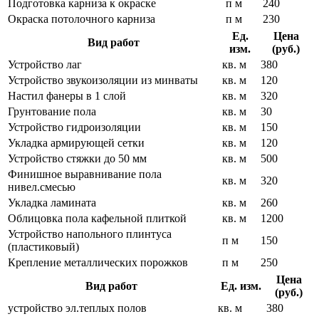
Подготовка карниза к окраске
п м
240
Окраска потолочного карниза
п м
230
Ед.
Цена
Вид работ
изм.
(руб.)
Устройство лаг
кв. м
380
Устройство звукоизоляции из минваты
кв. м
120
Настил фанеры в 1 слой
кв. м
320
Грунтование пола
кв. м
30
Устройство гидроизоляции
кв. м
150
Укладка армирующей сетки
кв. м
120
Устройство стяжки до 50 мм
кв. м
500
Финишное выравнивание пола
кв. м
320
нивел.смесью
Укладка ламината
кв. м
260
Облицовка пола кафельной плиткой
кв. м
1200
Устройство напольного плинтуса
п м
150
(пластиковый)
Крепление металлических порожков
п м
250
Цена
Вид работ
Ед. изм.
(руб.)
устройство эл.теплых полов
кв. м
380