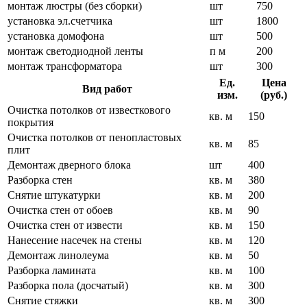
монтаж люстры (без сборки)
шт
750
установка эл.счетчика
шт
1800
установка домофона
шт
500
монтаж светодиодной ленты
п м
200
монтаж трансформатора
шт
300
Ед.
Цена
Вид работ
изм.
(руб.)
Очистка потолков от известкового
кв. м
150
покрытия
Очистка потолков от пенопластовых
кв. м
85
плит
Демонтаж дверного блока
шт
400
Разборка стен
кв. м
380
Снятие штукатурки
кв. м
200
Очистка стен от обоев
кв. м
90
Очистка стен от извести
кв. м
150
Нанесение насечек на стены
кв. м
120
Демонтаж линолеума
кв. м
50
Разборка ламината
кв. м
100
Разборка пола (досчатый)
кв. м
300
Снятие стяжки
кв. м
300