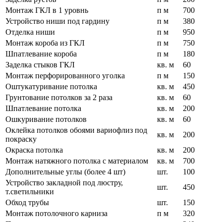
Монтаж ГКЛ в 1 уровнь
п м
700
Устройство ниши под гардину
п м
380
Отделка ниши
п м
950
Монтаж короба из ГКЛ
п м
750
Шпатлевание короба
п м
180
Заделка стыков ГКЛ
кв. м
60
Монтаж перфорированного уголка
п м
150
Оштукатуривание потолка
кв. м
450
Грунтование потолков за 2 раза
кв. м
60
Шпатлевание потолка
кв. м
200
Ошкуривание потолков
кв. м
60
Оклейка потолков обоями вариофлиз под
кв. м
200
покраску
Окраска потолка
кв. м
200
Монтаж натяжного потолка с материалом
кв. м
700
Дополнительные углы (более 4 шт)
шт.
100
Устройство закладной под люстру,
шт.
450
т.светильники
Обход трубы
шт.
150
Монтаж потолочного карниза
п м
320