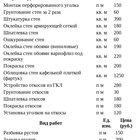
Монтаж перфорированного уголка
п м
150
Грунтование стен за 2 раза
кв. м
60
Штукатурка стен
кв. м
390
Оклейка стен армирующей сеткой
кв. м
180
Шпатлевка стен
кв. м
200
Ошкуривание стен
кв. м
60
Оклейка стен обоями (виниловые)
кв. м
190
Оклейка стен обоями вариофлиз под
кв. м
220
покраску
Покраска стен
кв. м
200
Облицовка стен кафельной плиткой
кв. м
1250
(фартук)
Устройство откосов из ГКЛ
п м
280
Грунтование откосов
п м
30
Шпатлевка откосов
п м
180
Покраска откосов
п м
180
Установка уголков на откосы
п м
120
Ед.
Цена
Вид работ
изм.
(руб.)
Разбивка рустов
п м
150
Заделка рустов
п м
200