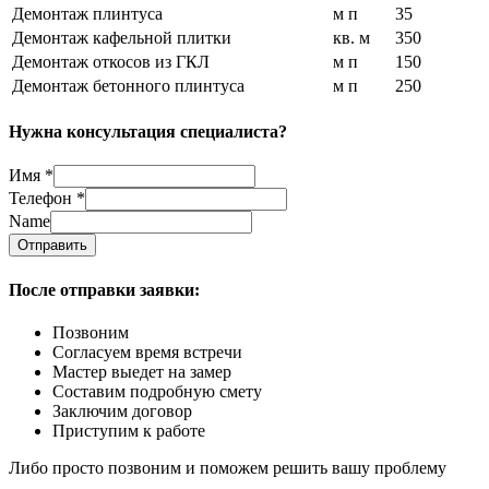
Демонтаж плинтуса
м п
35
Демонтаж кафельной плитки
кв. м
350
Демонтаж откосов из ГКЛ
м п
150
Демонтаж бетонного плинтуса
м п
250
Нужна консультация специалиста?
Имя
*
Телефон
*
Name
Отправить
После отправки заявки:
Позвоним
Согласуем время встречи
Мастер выедет на замер
Составим подробную смету
Заключим договор
Приступим к работе
Либо просто позвоним и поможем решить вашу проблему