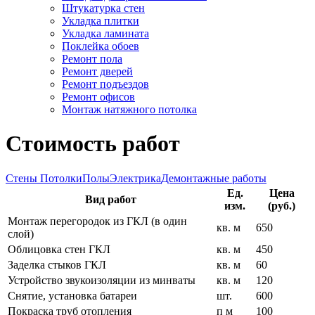
Штукатурка стен
Укладка плитки
Укладка ламината
Поклейка обоев
Ремонт пола
Ремонт дверей
Ремонт подъездов
Ремонт офисов
Монтаж натяжного потолка
Стоимость работ
Стены
Потолки
Полы
Электрика
Демонтажные работы
Ед.
Цена
Вид работ
изм.
(руб.)
Монтаж перегородок из ГКЛ (в один
кв. м
650
слой)
Облицовка стен ГКЛ
кв. м
450
Заделка стыков ГКЛ
кв. м
60
Устройство звукоизоляции из минваты
кв. м
120
Снятие, установка батареи
шт.
600
Покраска труб отопления
п м
100